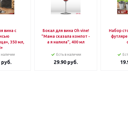
я вина с
Бокал для вина Oh vine!
Набор ст
исью
"Мама сказала компот -
футляре 
ца», 350 мл,
а я налила", 400 мл
8+
в наличии
Есть в наличии
Ест
руб.
29.90
руб.
19.