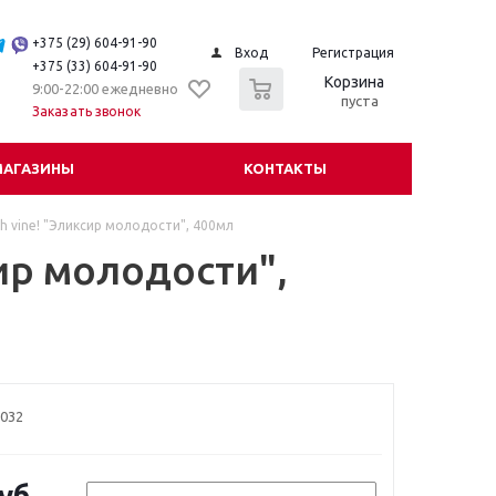
+375 (29) 604-91-90
Вход
Регистрация
+375 (33) 604-91-90
0
Корзина
9:00-22:00 ежедневно
пуста
Заказать звонок
МАГАЗИНЫ
КОНТАКТЫ
h vine! "Эликсир молодости", 400мл
ир молодости",
032
уб.