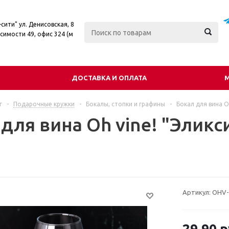
сити" ул. Денисовская, 8
симости 49, офис 324 (м
ДОСТАВКА И ОПЛАТА
г
-
Подарочные кружки
-
Бокалы, стопки и графины
-
Бокал для вина O
для вина Oh vine! "Эликс
Артикул:
OHV-
29.90
р