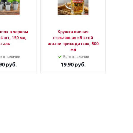
опок в черном
Кружка пивная
Пода
4 шт, 150 мл,
стеклянная «В этой
рюмок
сталь
жизни приходится», 500
«Элит»,
мл
мл, 
ь в наличии
Есть в наличии
90
руб.
19.90
руб.
9