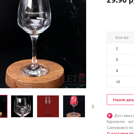
Кол-во
2
3
4
>5
Нашли деш
Доставка 
Курьером - се
Самовывоз из
О доставке по