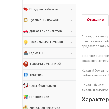
Подарки любимым
Описание
Сувениры и приколы
Для автомобилистов
Бокал для вина б
стекла и имеет о
Светильники, Ночники
придаёт бокалу о
Гаджеты
Надписи выполнен
сохранить эстети
ТОВАРЫ С УЦЕНКОЙ
Каждый бокал пос
Текстиль
любителей вина. 
Бокал "Oh vine!"
Часы, будильники
дизайн и высокое
Головоломки
Характер
Денежная тематика