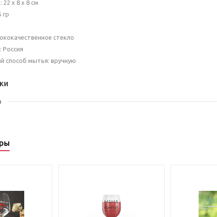
 22 x 8 x 8 см
5 гр
л
сококачественное стекло
: Россия
й способ мытья: вручную
ки
а
ары