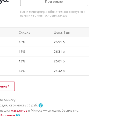
Под заказ
Наши менеджеры обязательно свяжутся с
вами и уточнят условия заказа
Скидка
Цена, 1 шт
10%
26.91 р
12%
26.31 р
13%
26.01 р
15%
25.42 р
евле?
по Минску
годня, стоимость :
5
руб.
 наших
магазинов
в Минске — сегодня, бесплатно.
 Беларуси