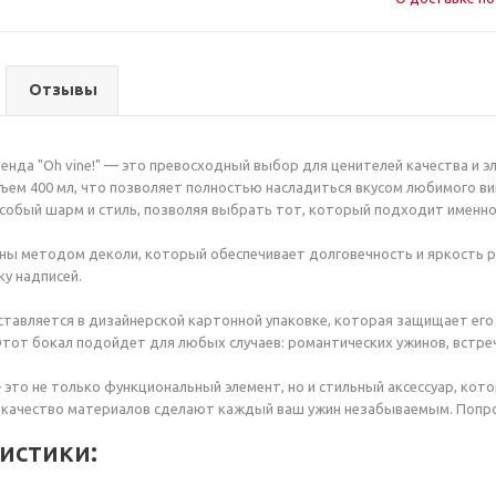
Отзывы
ренда "Oh vine!" — это превосходный выбор для ценителей качества и 
бъем 400 мл, что позволяет полностью насладиться вкусом любимого ви
собый шарм и стиль, позволяя выбрать тот, который подходит именно
ы методом деколи, который обеспечивает долговечность и яркость р
ку надписей.
тавляется в дизайнерской картонной упаковке, которая защищает его
Этот бокал подойдет для любых случаев: романтических ужинов, встреч
 — это не только функциональный элемент, но и стильный аксессуар, ко
 качество материалов сделают каждый ваш ужин незабываемым. Попроб
истики: