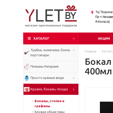
ТЦ "Корона-
Пр-т Незави
Я.Коласа)
КАТАЛОГ
АКЦИИ
Трубки, зажигалки, бонги,
Главная
-
Катало
портсигары
Бокал 
Пижамы Кигуруми
400мл
Просто нужные вещи
Кружки, бокалы, посуда
Бокалы, стопки и
графины
Кружки объективы