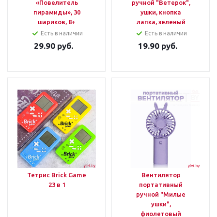
«Повелитель
ручной "Ветерок",
пирамиды», 30
ушки, кнопка
шариков, 8+
лапка, зеленый
Есть в наличии
Есть в наличии
29.90
руб.
19.90
руб.
Тетрис Brick Game
Вентилятор
23 в 1
портативный
ручной "Милые
ушки",
фиолетовый