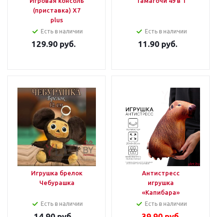
Игровая консоль
Тамагочи 49 в 1
(приставка) X7
plus
Есть в наличии
Есть в наличии
129.90
руб.
11.90
руб.
Игрушка брелок
Антистресс
Чебурашка
игрушка
«Капибара»
Есть в наличии
Есть в наличии
14.90
руб.
39.90
руб.