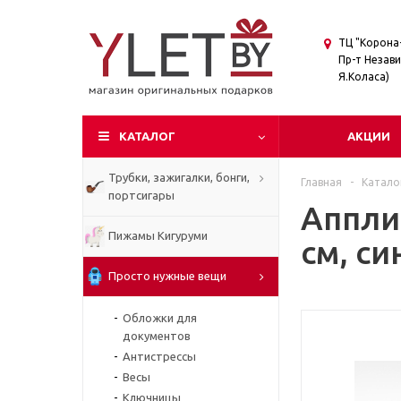
ТЦ "Корона-
Пр-т Незави
Я.Коласа)
КАТАЛОГ
АКЦИИ
Трубки, зажигалки, бонги,
Главная
-
Катало
портсигары
Аппли
Пижамы Кигуруми
см, си
Просто нужные вещи
Обложки для
документов
Антистрессы
Весы
Ключницы