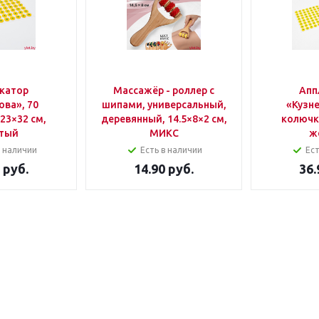
катор
Массажёр - роллер с
Апп
ова», 70
шипами, универсальный,
«Кузне
23×32 см,
деревянный, 14.5×8×2 см,
колючки
тый
МИКС
ж
в наличии
Есть в наличии
Ест
руб.
14.90
руб.
36.