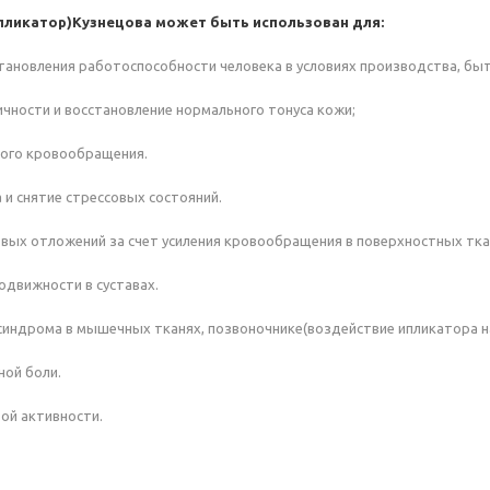
пликатор)Кузнецова может быть использован для:
тановления работоспособности человека в условиях производства, быт
чности и восстановление нормального тонуса кожи;
ного кровообращения.
 и снятие стрессовых состояний.
ых отложений за счет усиления кровообращения в поверхностных ткан
одвижности в суставах.
синдрома в мышечных тканях, позвоночнике(воздействие ипликатора на
ной боли.
ой активности.