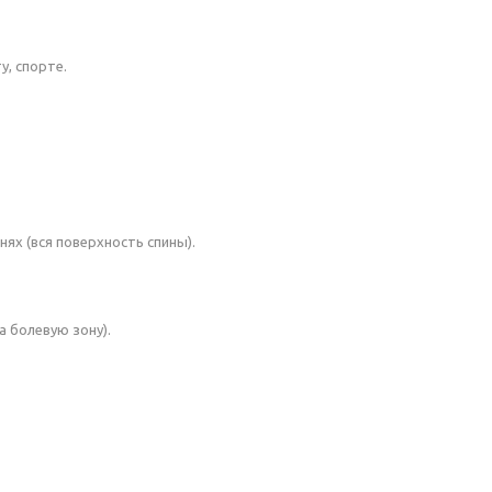
у, спорте.
ях (вся поверхность спины).
 болевую зону).