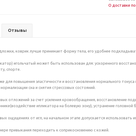
О доставке по
Отзывы
одложки, коврик лучше принимает форму тела, его удобнее подкладыват
катор) игольчатый может быть использован для: ускоренного восстано
ту, спорте.
же для повышения эластичности и восстановления нормального тонуса 
нормализации сна и снятия стрессовых состояний.
ых отложений за счет усиления кровообращения, восстановление подви
нике(воздействие ипликатора на болевую зону), устранение головной 
вых ощущениях от игл, на начальном этапе допускается использовать 
мере привыкания переходить к соприкосновению с кожей.