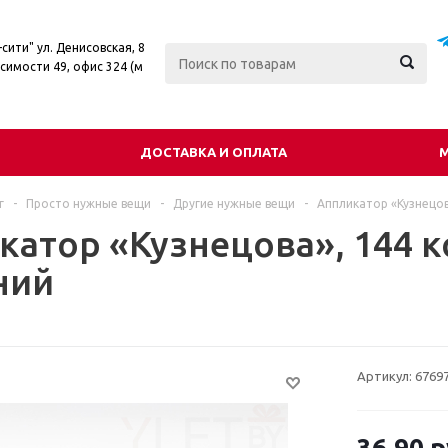
сити" ул. Денисовская, 8
симости 49, офис 324 (м
ДОСТАВКА И ОПЛАТА
г
-
Просто нужные вещи
-
Другие нужные вещи
-
Аппликатор «Кузнецов
катор «Кузнецова», 144 к
ний
Артикул:
6769
36.90
р