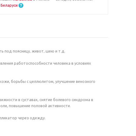
 Беларуси
ь под поясницу, живот, шею и т.д.
вления работоспособности человека в условиях
кожи, борьбы с целлюлитом, улучшение венозного
жности в суставах, снятие болевого синдрома в
боли, повышение половой активности.
ипликатор через одежду.