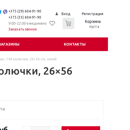
+375 (29) 604-91-90
Вход
Регистрация
+375 (33) 604-91-90
0
Корзина
9:00-22:00 ежедневно
пуста
Заказать звонок
МАГАЗИНЫ
КОНТАКТЫ
а», 144 колючки, 26×56 см, синий
олючки, 26×56
714
уб.