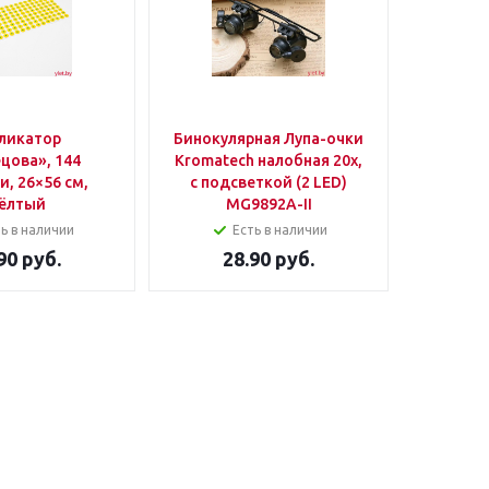
ликатор
Бинокулярная Лупа-очки
Сумка п
цова», 144
Kromatech налобная 20x,
молни
, 26×56 см,
с подсветкой (2 LED)
ёлтый
MG9892A-II
ь в наличии
Есть в наличии
90
руб.
28.90
руб.
1