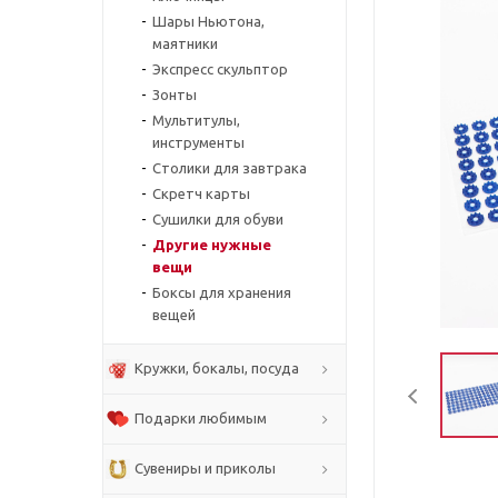
Шары Ньютона,
маятники
Экспресс скульптор
Зонты
Мультитулы,
инструменты
Столики для завтрака
Скретч карты
Сушилки для обуви
Другие нужные
вещи
Боксы для хранения
вещей
Кружки, бокалы, посуда
Подарки любимым
Сувениры и приколы