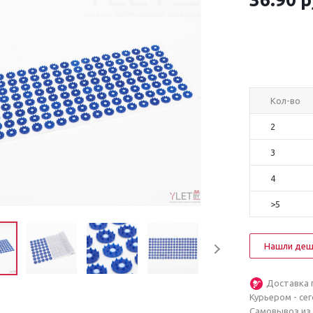
Кол-во
2
3
4
>5
Нашли деш
Доставка 
Курьером - се
Самовывоз из