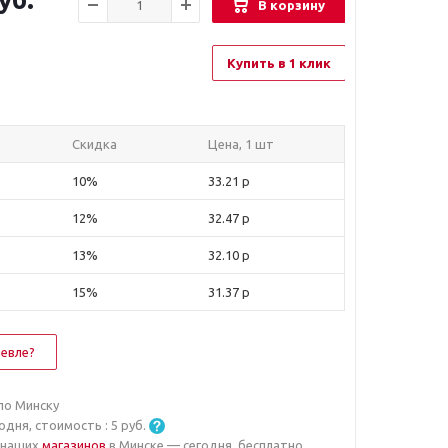
В корзину
Купить в 1 клик
Скидка
Цена, 1 шт
10%
33.21 р
12%
32.47 р
13%
32.10 р
15%
31.37 р
евле?
по Минску
годня, стоимость :
5
руб.
 наших
магазинов
в Минске — сегодня, бесплатно.