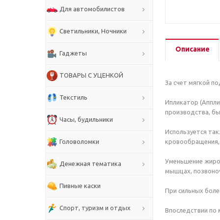
Для автомобилистов
Светильники, Ночники
Описание
Гаджеты
ТОВАРЫ С УЦЕНКОЙ
За счет мягкой п
Текстиль
Ипликатор (Аппли
производства, бы
Часы, будильники
Используется так
кровообращения, 
Головоломки
Уменьшение жиров
Денежная тематика
мышцах, позвоноч
Пивные каски
При сильных боле
Спорт, туризм и отдых
Впоследствии по 