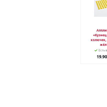
Аппли
«Кузнец
колючек, 
жёл
Есть 
19.90